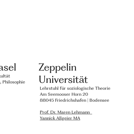
asel
Zeppelin
Universität
kultät
n, Philosophie
Lehrstuhl für soziologische Theorie
Am Seemooser Horn 20
88045 Friedrichshafen | Bodensee
Prof. Dr. Maren Lehmann
Yannick Allgeier MA