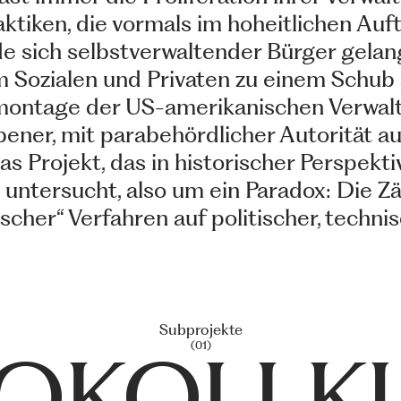
raktiken, die vormals im hoheitlichen A
 sich selbstverwaltender Bürger gelang
 im Sozialen und Privaten zu einem Sch
Demontage der US-amerikanischen Verwal
iebener, mit parabehördlicher Autorität
das Projekt, das in historischer Perspekt
 untersucht, also um ein Paradox: Die 
her“ Verfahren auf politischer, techni
Subprojekte
(01)
OKOLLK