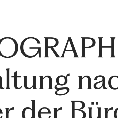
ROGRAPH
altung na
er der Bür