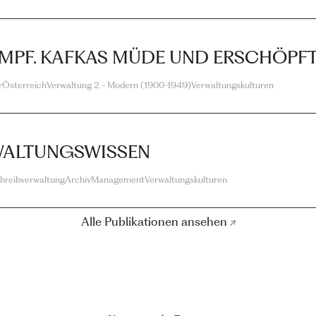
AMPF. KAFKAS MÜDE UND ERSCHÖPF
r
Österreich
Verwaltung 2 - Modern (1900-1949)
Verwaltungskulturen
WALTUNGSWISSEN
hreibverwaltung
Archiv
Management
Verwaltungskulturen
Alle Publikationen ansehen ↗