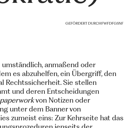
GEFÖRDERT DURCH
FWF
DFG
SNF
als umständlich, anmaßend oder
dem es abzuhelfen, ein Übergriff, den
 Rechtssicherheit. Sie stellen
kommt und deren Entscheidungen
paperwork
von Notizen oder
tung unter dem Banner von
ies zumeist eins: Zur Kehrseite hat das
ltungsprozeduren jenseits der