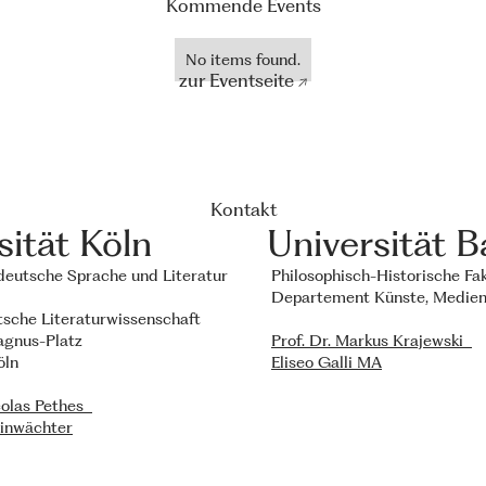
Kommende Events
No items found.
zur Eventseite ↗
Kontakt
sität Köln
Universität B
r deutsche Sprache und Literatur
Philosophisch-Historische Fa
Departement Künste, Medie
tsche Literaturwissenschaft
agnus-Platz
Prof. Dr. Markus Krajewski
öln
Eliseo Galli MA
icolas Pethes
einwächter