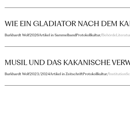
WIE EIN GLADIATOR NACH DEM K
Burkhardt Wolf
2026
Artikel in Sammelband
Protokollkultur
/
Behörde
Literatu
MUSIL UND DAS KAKANISCHE VER
Burkhardt Wolf
2023/2024
Artikel in Zeitschrift
Protokollkultur
/
Institution
Sc