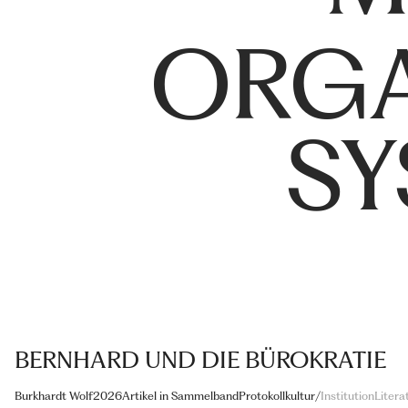
ORGA
SY
BERNHARD UND DIE BÜROKRATIE
Burkhardt Wolf
2026
Artikel in Sammelband
Protokollkultur
/
Institution
Litera