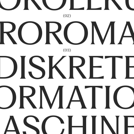
(02)
ROROM
(03)
DISKRET
ORMATI
ASCHIN