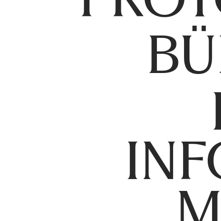
BÜ
INF
M