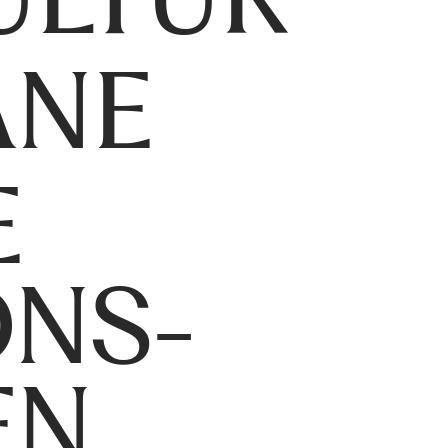
ANE
E
ONS-
EN