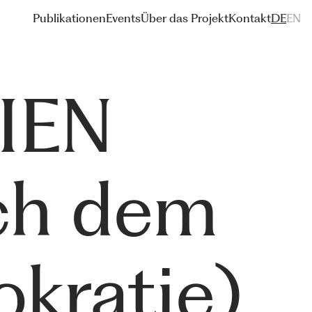
Publikationen
Events
Über das Projekt
Kontakt
DE
EN
IEN
ch dem
okratie)